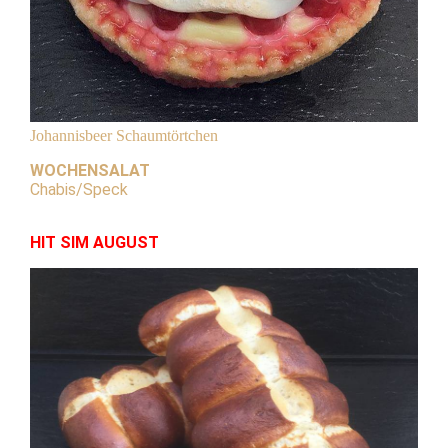
Johannisbeer
Schaumtörtchen
WOCHENSALAT
Chabis/Speck
HIT SIM AUGUST