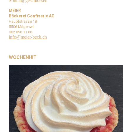
Sonntag geschlossen
MEIER
Bäckerei Confiserie AG
Hauptstrasse 18
5506 Mägenwil
062 896 11 66
info@meier-beck.ch
WOCHENHIT